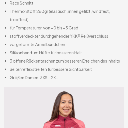
Race Schnitt
Thermo Stoff 260gr (elastisch, innen gefilzt, windfest,
tropffest)
für Temperaturen von +0 bis +5 Grad
stoffverdeckter durchgehender YKK® Reißverschluss
vorgeformte Ärmelbündchen
Silikonband um Hüfte für besseren Halt
3 offene Rückentaschen zum besseren Erreichen des Inhalts
Seitenreflexstreifen für bessere Sichtbarkeit
Größen Damen: 3XS – 2XL