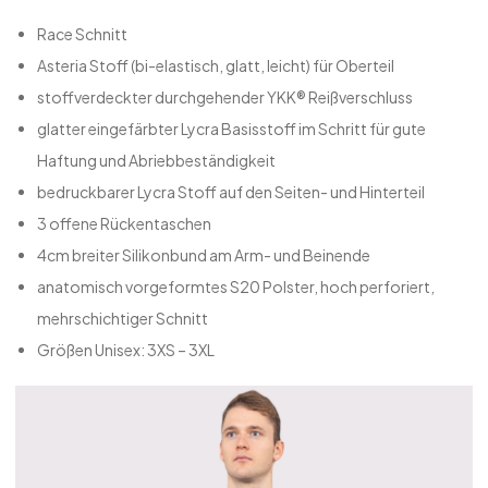
Race Schnitt
Asteria Stoff (bi-elastisch, glatt, leicht) für Oberteil
stoffverdeckter durchgehender YKK® Reißverschluss
glatter eingefärbter Lycra Basisstoff im Schritt für gute
Haftung und Abriebbeständigkeit
bedruckbarer Lycra Stoff auf den Seiten- und Hinterteil
3 offene Rückentaschen
4cm breiter Silikonbund am Arm- und Beinende
anatomisch vorgeformtes S20 Polster, hoch perforiert,
mehrschichtiger Schnitt
Größen Unisex: 3XS – 3XL