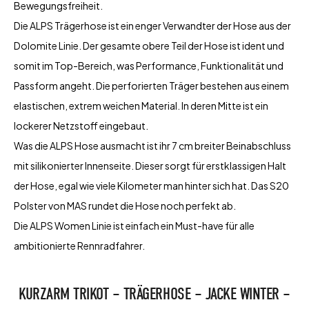
Bewegungsfreiheit.
Die ALPS Trägerhose ist ein enger Verwandter der Hose aus der
Dolomite Linie. Der gesamte obere Teil der Hose ist ident und
somit im Top-Bereich, was Performance, Funktionalität und
Passform angeht. Die perforierten Träger bestehen aus einem
elastischen, extrem weichen Material. In deren Mitte ist ein
lockerer Netzstoff eingebaut.
Was die ALPS Hose ausmacht ist ihr 7 cm breiter Beinabschluss
mit silikonierter Innenseite. Dieser sorgt für erstklassigen Halt
der Hose, egal wie viele Kilometer man hinter sich hat. Das S20
Polster von MAS rundet die Hose noch perfekt ab.
Die ALPS Women Linie ist einfach ein Must-have für alle
ambitionierte Rennradfahrer.
KURZARM TRIKOT – TRÄGERHOSE – JACKE WINTER –