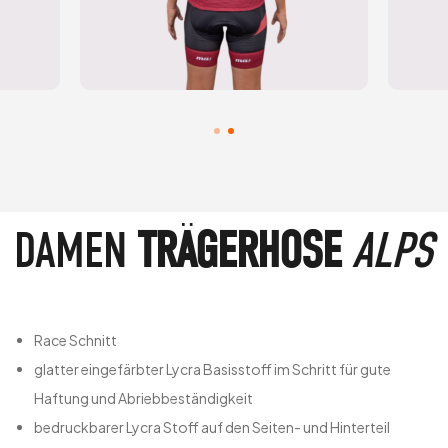
DAMEN
TRÄGERHOSE
ALPS
Race Schnitt
glatter eingefärbter Lycra Basisstoff im Schritt für gute
Haftung und Abriebbeständigkeit
bedruckbarer Lycra Stoff auf den Seiten- und Hinterteil