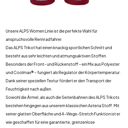
Unsere ALPS Women Linie ist die perfekte Wahl für
anspruchsvolle Rennradfahrer.
Das ALPS Trikot hat einen knackig sportlichen Schnitt und
besteht aus sehr leichten und atmungsaktiven Stoffen.
Besonders der Front- und Rückenstoff – ein Mix aus Polyester
und Coolmax® – fungiert als Regulator der Körpertemperatur.
Dank seiner speziellen Textur fördert er den Transport der
Feuchtigkeit nach außen.
Sowohl die Ärmel, als auch die Seitenbahnen des ALPS Trikots
bestehen hingegen aus unserem klassischen Asteria Stoff. Mit
seiner glatten Oberfläche und 4-Wege-Stretch Funktion ist er
wie geschaffen für eine garantierte, grenzenlose