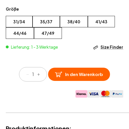
Größe
31/34
35/37
38/40
41/43
44/46
47/49
Lieferung: 1 - 3 Werktage
Size Finder
Radsocken
In den Warenkorb
Crew
GEN3
Menge
Produktinformationen: