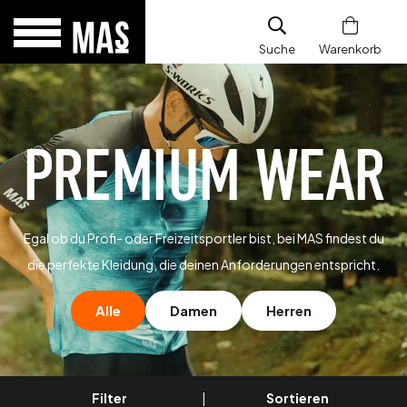
Suche
Warenkorb
PREMIUM WEAR
Egal ob du Profi- oder Freizeitsportler bist, bei MAS findest du
die perfekte Kleidung, die deinen Anforderungen entspricht.
Alle
Damen
Herren
Filter
|
Sortieren