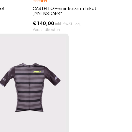
HERREN
kot
CASTELLO Herren kurzarm Trikot
„MNTNS DARK“
€
140,00
inkl. MwSt. | zzgl.
Versandkosten