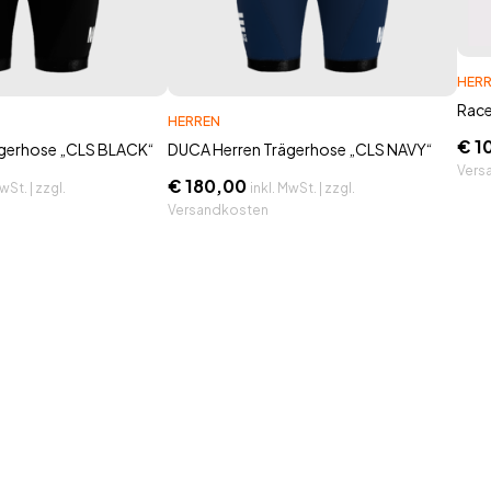
HER
Race
HERREN
€
1
ägerhose „CLS BLACK“
DUCA Herren Trägerhose „CLS NAVY“
Vers
€
180,00
wSt. | zzgl.
inkl. MwSt. | zzgl.
Versandkosten