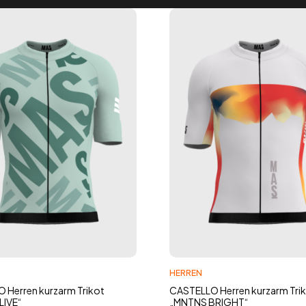
HERREN
 Herren kurzarm Trikot
CASTELLO Herren kurzarm Tri
LIVE“
„MNTNS BRIGHT“