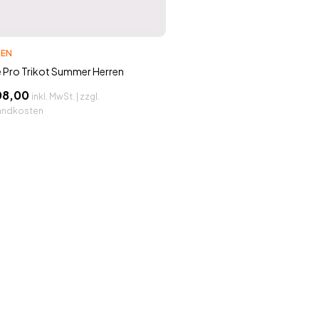
REN
 Pro Trikot Summer Herren
08,00
inkl. MwSt. | zzgl.
andkosten