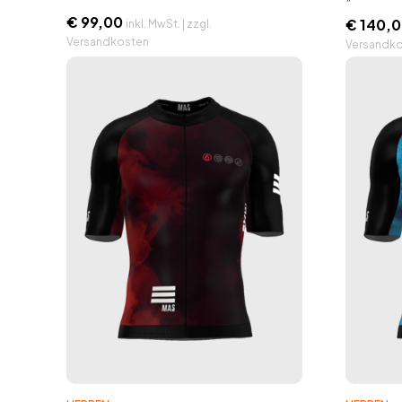
€
99,00
€
140,0
inkl. MwSt. | zzgl.
Versandkosten
Versandk