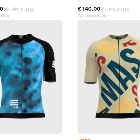
0
€
140,00
inkl. MwSt. | zzgl.
inkl. MwSt. | zzgl.
osten
Versandkosten