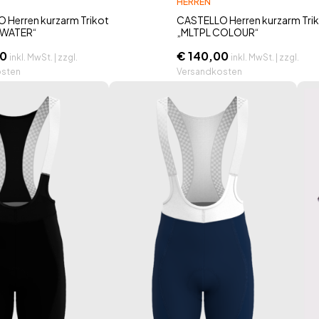
HERREN
 Herren kurzarm Trikot
CASTELLO Herren kurzarm Tri
 WATER“
„MLTPL COLOUR“
0
€
140,00
inkl. MwSt. | zzgl.
inkl. MwSt. | zzgl.
osten
Versandkosten