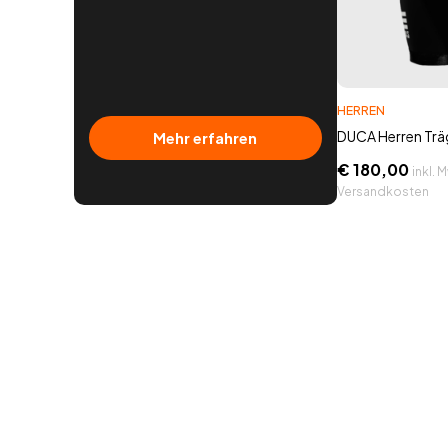
HERREN
DUCA Herren Tr
Mehr erfahren
€
180,00
inkl. M
Versandkosten