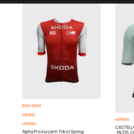
BIKE WEAR
DAMEN
HERREN
HERREN
CASTELLO
Alpha Pro kurzarm Trikot Spring
„MLTPL O