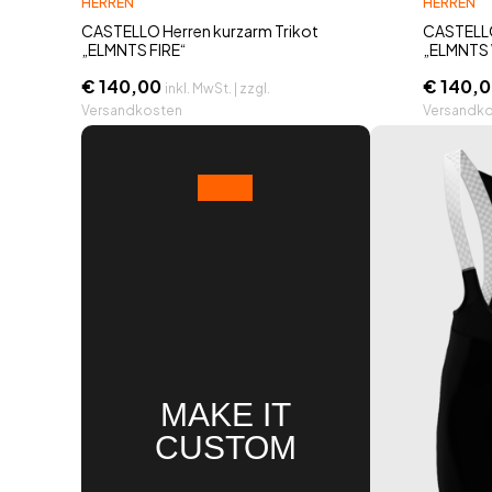
HERREN
HERREN
CASTELLO Herren kurzarm Trikot
CASTELLO
„ELMNTS FIRE“
„ELMNTS
€
140,00
€
140,0
inkl. MwSt. | zzgl.
Versandkosten
Versandk
MAKE IT
CUSTOM