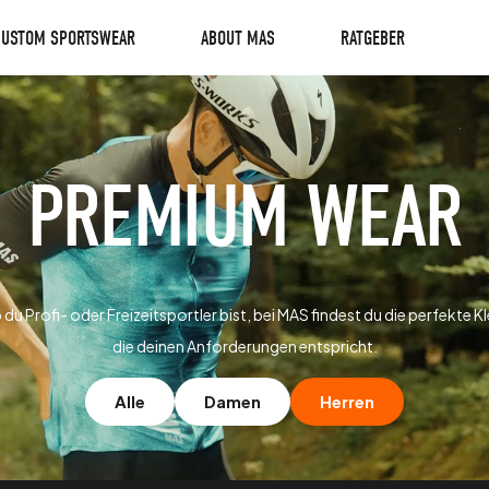
CUSTOM SPORTSWEAR
ABOUT MAS
RATGEBER
PREMIUM WEAR
 du Profi- oder Freizeitsportler bist, bei MAS findest du die perfekte K
die deinen Anforderungen entspricht.
Alle
Damen
Herren