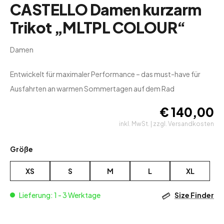
CASTELLO Damen kurzarm
Trikot „MLTPL COLOUR“
Damen
Entwickelt für maximaler Performance – das must-have für
Ausfahrten an warmen Sommertagen auf dem Rad
€
140,00
inkl. MwSt. | zzgl. Versandkosten
Größe
XS
S
M
L
XL
Lieferung: 1 - 3 Werktage
Size Finder