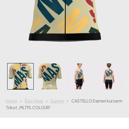
Home
Bike Wear
Damen
CASTELLO Damen kurzarm
Trikot „MLTPL COLOUR“