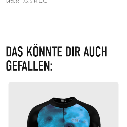
Größe:
XS
,
S
,
M
,
L
,
XL
DAS KÖNNTE DIR AUCH
GEFALLEN: