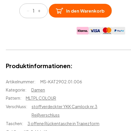
CASTELLO
In den Warenkorb
Damen
kurzarm
Trikot
"MLTPL
COLOUR"
Menge
Produktinformationen:
Artikelnummer:
MS-KAT2902.01.006
Kategorie:
Damen
Pattern:
MLTPL COLOUR
Verschluss:
stoffverdeckter YKK Camlock nr.3
Reißverschluss
Taschen:
3 offene Rückentasche in Trapezform