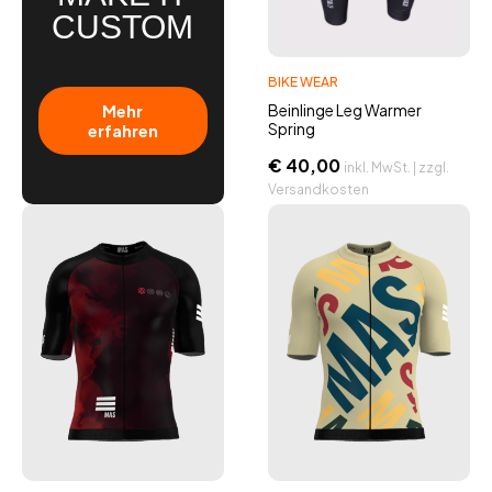
CUSTOM
BIKE WEAR
Mehr
Beinlinge Leg Warmer
Spring
erfahren
€
40,00
inkl. MwSt. | zzgl.
Versandkosten