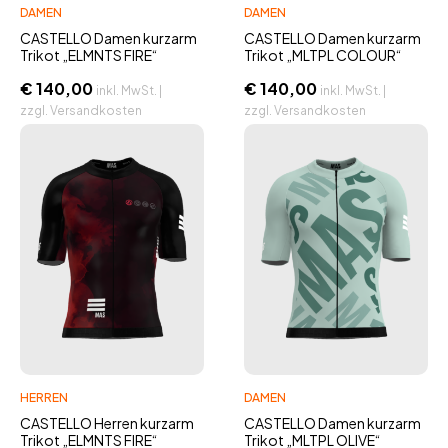
DAMEN
DAMEN
CASTELLO Damen kurzarm
CASTELLO Damen kurzarm
Trikot „ELMNTS FIRE“
Trikot „MLTPL COLOUR“
€
140,00
€
140,00
inkl. MwSt. |
inkl. MwSt. |
zzgl. Versandkosten
zzgl. Versandkosten
HERREN
DAMEN
CASTELLO Herren kurzarm
CASTELLO Damen kurzarm
Trikot „ELMNTS FIRE“
Trikot „MLTPL OLIVE“