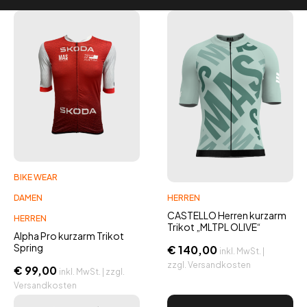
BIKE WEAR
DAMEN
HERREN
CASTELLO Herren kurzarm
HERREN
Trikot „MLTPL OLIVE“
Alpha Pro kurzarm Trikot
Spring
€
140,00
inkl. MwSt. |
zzgl. Versandkosten
€
99,00
inkl. MwSt. | zzgl.
Versandkosten