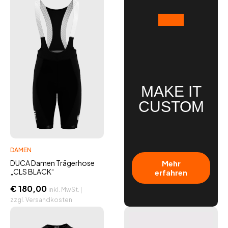
MAKE IT
CUSTOM
DAMEN
Mehr
DUCA Damen Trägerhose
„CLS BLACK“
erfahren
€
180,00
inkl. MwSt. |
zzgl. Versandkosten