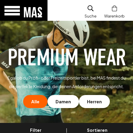
Suche
Warenkorb
PREMIUM WEAR
Egal ob du Profi- oder Freizeitsportler bist, bei MAS findest du
die perfekte Kleidung, die deinen Anforderungen entspricht.
Alle
Damen
Herren
Filter
|
Sortieren