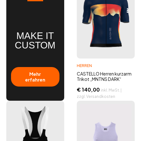
MAKE IT
CUSTOM
HERREN
Mehr
CASTELLO Herren kurzarm
Trikot „MNTNS DARK“
erfahren
€
140,00
inkl. MwSt. |
zzgl. Versandkosten