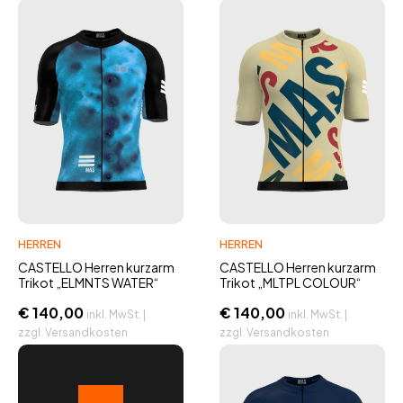
HERREN
HERREN
CASTELLO Herren kurzarm
CASTELLO Herren kurzarm
Trikot „ELMNTS WATER“
Trikot „MLTPL COLOUR“
€
140,00
€
140,00
inkl. MwSt. |
inkl. MwSt. |
zzgl. Versandkosten
zzgl. Versandkosten