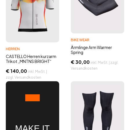
BIKE WEAR
Ärmlinge Arm Warmer
HERREN
Spring
CASTELLO Herren kurzarm
Trikot „MNTNS BRIGHT“
€
30,00
inkl. MwSt. | zzgl.
Versandkosten
€
140,00
inkl. MwSt. |
zzgl. Versandkosten
MAKE IT