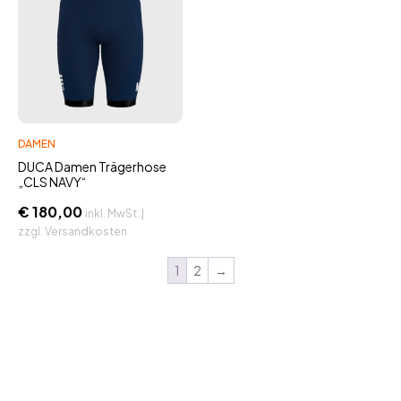
DAMEN
DUCA Damen Trägerhose
„CLS NAVY“
€
180,00
inkl. MwSt. |
zzgl. Versandkosten
1
2
→