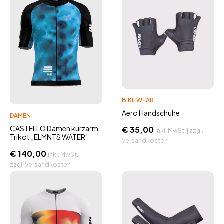
BIKE WEAR
Aero Handschuhe
DAMEN
CASTELLO Damen kurzarm
€
35,00
inkl. MwSt. | zzgl.
Trikot „ELMNTS WATER“
Versandkosten
€
140,00
inkl. MwSt. |
zzgl. Versandkosten