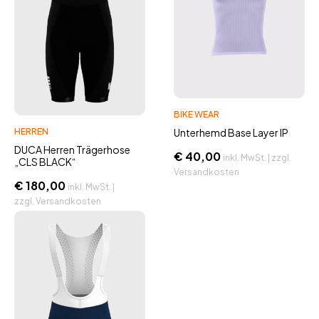
BIKE WEAR
Unterhemd Base Layer IP
HERREN
DUCA Herren Trägerhose
€
40,00
inkl. MwSt. | zzgl.
„CLS BLACK“
Versandkosten
€
180,00
inkl. MwSt. |
zzgl. Versandkosten